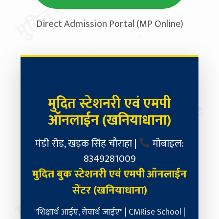
Direct Admission Portal (MP Online)
मुदित स्टेशनरी एवं एमपी
मुदित स्टेशनरी & MP Online
ऑनलाईन (खनियाधाना)
मंडी रोड, खड़क सिंह चौराहा |
मोबाइल:
8349281009
मुदित बुक स्टेशनरी एवं एमपी ऑनलाईन
सेंटर (खनियाधाना)
"शिक्षार्थ आईए, सेवार्थ जाईए" | CMRise School |