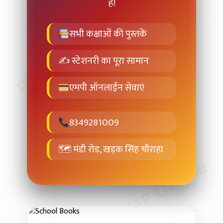
मुदित स्टेशनरी & MP Online
है!
सभी कक्षाओं की पुस्तकें
✍ स्टेशनरी का पूरा सामान
एमपी ऑनलाईन सेवाएं
8349281009
🗺 मंडी रोड, खड़क सिंह चौराहा
मुदित स्टेशनरी & MP Online