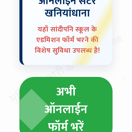
ऑनलाईन सेंटर
खनियांधाना
यहाँ सांदीपनि स्कूल के
मुदित स्टेशनरी & MP Online
एडमिशन फॉर्म भरने की
विशेष सुविधा उपलब्ध है!
अभी
ऑनलाईन
फॉर्म भरें