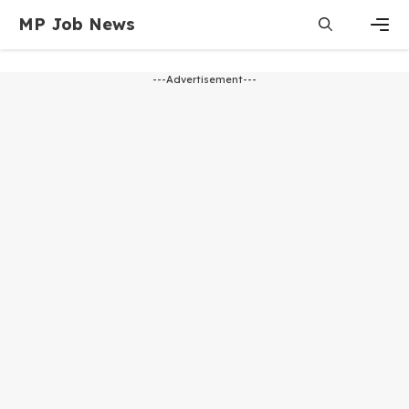
Skip
MP Job News
to
content
Men
---Advertisement---